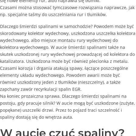
się nowe elementy rur, albo naprawia się tłumiki.
funkcjonalność
Czasami można stosować tymczasowe rozwiązania naprawcze, jak
i strukturę
np. specjalne taśmy do uszczelniania rur i tłumików.
strony
internetowej,
Dlaczego śmierdzi spalinami w samochodzie? Powodem może być
na podstawie
tego, jak strona
skorodowany kolektor wydechowy, uszkodzona uszczelka kolektora
jest używana.
wydechowego, albo miejsce montażu rury wydechowej do
kolektora wydechowego. W aucie śmierdzi spalinami także na
skutek uszkodzonej rury wydechowej prowadzącej od kolektora do
Doświadczenie
katalizatora. Uszkodzona może być również plecionka z metalu.
Aby nasza strona
Czasami korozja i drgania atakują spawy, łączące poszczególne
internetowa
elementy układu wydechowego. Powodem awarii może być
działała jak
najlepiej
również uszkodzony jeden z tłumików (nieszczelny), a także
podczas twojego
zapchany zawór recyrkulacji spalin EGR.
przejścia na nią.
Na koniec prozaiczna sprawa. Dlaczego śmierdzi spalinami na
Jeśli odrzucisz te
postoju, gdy pracuje silnik? W aucie mogą być uszkodzone (zużyte,
pliki cookie,
popękane) uszczelki drzwi. Przez to pojazd traci szczelność i
niektóre funkcje
znikną ze strony
spaliny dostają się do wnętrza auta.
internetowej.
W aucie czuć spaliny?