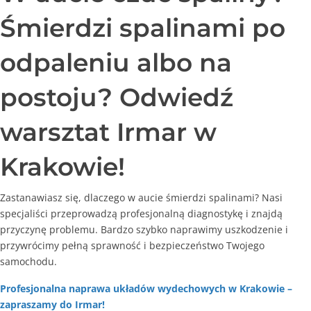
Marketing
Śmierdzi spalinami po
Udostępniając
swoje
odpaleniu albo na
zainteresowania i
zachowania
podczas
postoju? Odwiedź
odwiedzania naszej
strony, zwiększasz
szansę na
warsztat Irmar w
zobaczenie
spersonalizowanych
Krakowie!
treści i ofert.
Zastanawiasz się, dlaczego w aucie śmierdzi spalinami? Nasi
specjaliści przeprowadzą profesjonalną diagnostykę i znajdą
przyczynę problemu. Bardzo szybko naprawimy uszkodzenie i
przywrócimy pełną sprawność i bezpieczeństwo Twojego
samochodu.
Profesjonalna naprawa układów wydechowych w Krakowie –
zapraszamy do Irmar!