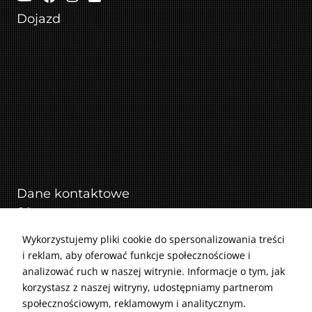
Dojazd
Dane kontaktowe
Adres: ul. Makuszyńskiego 19, 31-752 Kraków
Telefon: 518 840 464
Wykorzystujemy pliki cookie do spersonalizowania treści
i reklam, aby oferować funkcje społecznościowe i
E-mail: serwis@irmarserwis.pl
analizować ruch w naszej witrynie. Informacje o tym, jak
Godziny otwarcia: Poniedziałek - Piątek: 8-18,
korzystasz z naszej witryny, udostępniamy partnerom
Sobota: 8-14
społecznościowym, reklamowym i analitycznym.