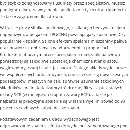
być szybko zdiagnozowany i usunięty przez specjalistów. Musisz
pamiętać o tym, że wdychanie spalin to nie tylko utrata komfortu.
To także zagrożenie dla zdrowia.
W trakcie pracy silnika spalinowego, zasilanego benzyną, olejem
napędowym, albo gazem LPG/CNG powstają gazy spalinowe. Czyli
popularnie – spaliny. Są one efektem spalania mieszaniny paliwa
oraz powietrza, dobranych w odpowiednich proporcjach.
Produktem ubocznym procesów spalania mieszanki paliwowo –
powietrznej są szkodliwe substancje chemiczne (tlenki azotu,
węglowodory, czad) i stałe, jak sadza. Dlatego układy wydechowe
we współczesnych autach wyposażone są w szereg nowoczesnych
podzespołów, mających na celu sprawne usuwanie szkodliwych
składników spalin. Katalizatory trójdrożne, filtry cząstek stałych,
układy SCR (w mniejszym stopniu zawory EGR), a także jak
najbardziej precyzyjne spalanie są w stanie wyeliminować do 90
procent szkodliwych substancji ze spalin.
Podstawowym zadaniem układu wydechowego jest
odprowadzanie spalin z silnika do wydechu, zamontowanego pod