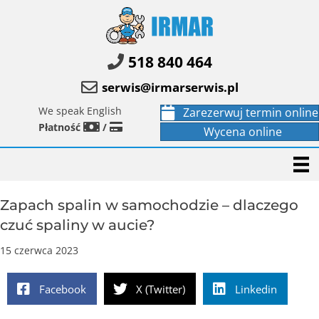
518 840 464
serwis@irmarserwis.pl
We speak English
Zarezerwuj termin online
Płatność
/
Wycena online
Zapach spalin w samochodzie – dlaczego
czuć spaliny w aucie?
15 czerwca 2023
Facebook
X (Twitter)
Linkedin