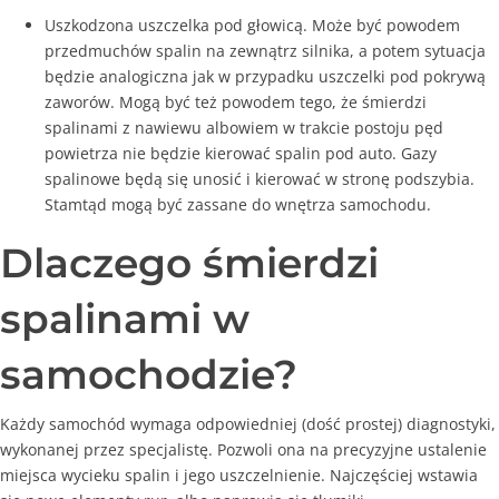
Uszkodzona uszczelka pod głowicą. Może być powodem
przedmuchów spalin na zewnątrz silnika, a potem sytuacja
będzie analogiczna jak w przypadku uszczelki pod pokrywą
zaworów. Mogą być też powodem tego, że śmierdzi
spalinami z nawiewu albowiem w trakcie postoju pęd
powietrza nie będzie kierować spalin pod auto. Gazy
spalinowe będą się unosić i kierować w stronę podszybia.
Konieczne
Stamtąd mogą być zassane do wnętrza samochodu.
Te pliki cookie
nie są
Dlaczego śmierdzi
opcjonalne. Są
one potrzebne
spalinami w
do
funkcjonowania
strony
samochodzie?
internetowej.
Każdy samochód wymaga odpowiedniej (dość prostej) diagnostyki,
Statystyka
wykonanej przez specjalistę. Pozwoli ona na precyzyjne ustalenie
Abyśmy mogli
miejsca wycieku spalin i jego uszczelnienie. Najczęściej wstawia
poprawić