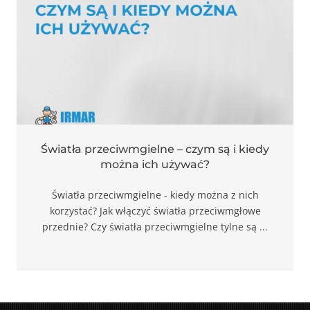
Marketing
Udostępniając
swoje
zainteresowania i
zachowania
podczas
odwiedzania naszej
strony, zwiększasz
szansę na
zobaczenie
spersonalizowanych
Światła przeciwmgielne – czym są i kiedy
treści i ofert.
można ich używać?
Światła przeciwmgielne - kiedy można z nich
korzystać? Jak włączyć światła przeciwmgłowe
przednie? Czy światła przeciwmgielne tylne są ...