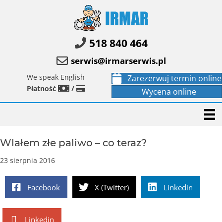
518 840 464
serwis@irmarserwis.pl
We speak English
Zarezerwuj termin online
Płatność
/
Wycena online
Wlałem złe paliwo – co teraz?
23 sierpnia 2016
Facebook
X (Twitter)
Linkedin
Linkedin