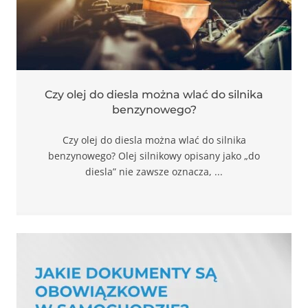
Czy olej do diesla można wlać do silnika
benzynowego?
Konieczne
Te pliki cookie
Czy olej do diesla można wlać do silnika
nie są
benzynowego? Olej silnikowy opisany jako „do
opcjonalne. Są
diesla” nie zawsze oznacza, ...
one potrzebne
do
funkcjonowania
strony
internetowej.
Statystyka
Abyśmy mogli
poprawić