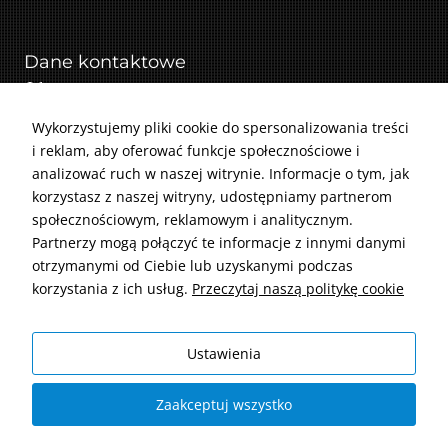
Dane kontaktowe
Adres: ul. Makuszyńskiego 19, 31-752 Kraków
Telefon: 518 840 464
Wykorzystujemy pliki cookie do spersonalizowania treści
i reklam, aby oferować funkcje społecznościowe i
E-mail: serwis@irmarserwis.pl
analizować ruch w naszej witrynie. Informacje o tym, jak
Godziny otwarcia: Poniedziałek - Piątek: 8-18,
korzystasz z naszej witryny, udostępniamy partnerom
Sobota: 8-14
społecznościowym, reklamowym i analitycznym.
IRMAR spółka z ograniczoną odpowiedzialnością z siedzibą w
Partnerzy mogą połączyć te informacje z innymi danymi
Krakowie, ul. Kornela Makuszyńskiego 19, 31-752 Kraków, wpisaną
otrzymanymi od Ciebie lub uzyskanymi podczas
do rejestru przedsiębiorców Krajowego Rejestru Sądowego pod
korzystania z ich usług.
Przeczytaj naszą politykę cookie
numerem KRS: 0000551199, NIP: 6783154193, REGON: 361138925,
kapitał zakładowy: 50 000 zł
Ustawienia
© 2026 Serwis samochodowy IRMAR Kraków - dobry mechanik -
Zaakceptuj wszystko
warsztat.