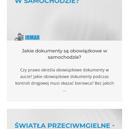
funkcjonalność
i strukturę
strony
internetowej,
na podstawie
tego, jak strona
jest używana.
Jakie dokumenty są obowiązkowe w
Doświadczenie
samochodzie?
Aby nasza strona
internetowa
Czy prawo określa obowiązkowe dokumenty w
działała jak
aucie? Jakie obowiązkowe dokumenty podczas
najlepiej
podczas twojego
kontroli drogowej musi okazać kierowca? Bez jakich
przejścia na nią.
...
Jeśli odrzucisz te
pliki cookie,
niektóre funkcje
znikną ze strony
internetowej.