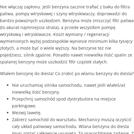
Nie włączaj zapłonu. Jeśli benzyna zacznie trafiać z baku do filtra
paliwa, pompy wtryskowej i szyny wtryskiwaczy, doprowadzi do
bardzo poważnych uszkodzeń. Benzyna może zniszczyć filtr paliwa
(to akurat najmniejsza strata), a przede wszystkim pompę
wtryskową i wtryskiwacze. Koszt wymiany / regeneracji
wymienionych wyżej podzespołów wyniesie minimum kilka tysięcy
złotych, a może być o wiele wyższy. Na benzynie też nie
pojedziesz, silnik zgaśnie. Ponadto nawet niewielka ilość spalin ze
spalanej benzyny może uszkodzić filtr cząstek stałych.
Wlałem benzynę do diesla! Co zrobić po wlaniu benzyny do diesla?
Nie uruchamiaj silnika samochodu, nawet jeśli wlałeś/aś
niewielką ilość benzyny.
Przepchnij samochód spod dystrybutora na miejsce
parkingowe.
Wezwij lawetę.
Zabierz samochód do warsztatu. Mechanicy muszą oczyścić
cały układ paliwowy samochodu. Wlana benzyna do diesla
musi zostać całkowicie usunięta. To pracochłonne zadanie. Z