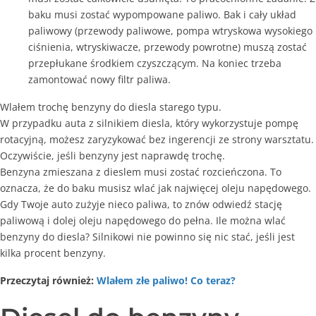
baku musi zostać wypompowane paliwo. Bak i cały układ
paliwowy (przewody paliwowe, pompa wtryskowa wysokiego
ciśnienia, wtryskiwacze, przewody powrotne) muszą zostać
przepłukane środkiem czyszczącym. Na koniec trzeba
zamontować nowy filtr paliwa.
Wlałem trochę benzyny do diesla starego typu.
W przypadku auta z silnikiem diesla, który wykorzystuje pompę
rotacyjną, możesz zaryzykować bez ingerencji ze strony warsztatu.
Oczywiście, jeśli benzyny jest naprawdę trochę.
Benzyna zmieszana z dieslem musi zostać rozcieńczona. To
oznacza, że do baku musisz wlać jak najwięcej oleju napędowego.
Gdy Twoje auto zużyje nieco paliwa, to znów odwiedź stację
paliwową i dolej oleju napędowego do pełna. Ile można wlać
benzyny do diesla? Silnikowi nie powinno się nic stać, jeśli jest
kilka procent benzyny.
Przeczytaj również:
Wlałem złe paliwo! Co teraz?