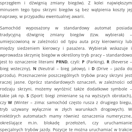
sprzęgłem i dźwignią zmiany biegów). Z kolei największym
minusem tego typu skrzyni biegów są bez wątpienia koszty jej
naprawy, w przypadku ewentualnej awarii.
Samochód wyposażony w standardowy automat posiada
tradycyjną dźwignię zmiany biegów (tzw. wybierak) –
umiejscowioną w zależności od typu auta przy kierownicy lub
między siedzeniem kierowcy i pasażera. Wybierak wskazuje i
wprowadza skrzynię biegów w określony tryb pracy – standardowo
jest to oznaczenie literami
PRND
, czyli:
P
(Parking),
R
(Reverse 
bieg wsteczny),
N
(Neutral – bieg jałowy), i
D
(Drive – jazda d
przodu). Przeznaczenie poszczególnych trybów pracy skrzyni jest
raczej jasne. Oprócz standardowych oznaczeń, w zależności od
rodzaju skrzyni, możemy wyróżnić także dodatkowe symbole –
takie jak np.
S
(Sport: biegi zmieniane są na wyższych obrotach)
czy
W
(Winter – zima: samochód często rusza z drugiego biegu
tryb używany wyłącznie w złych warunkach drogowych). W
niektórych automatach mamy również oznaczenia numeryczne,
określające m.in. blokadę przełożeń, czy uruchamianie
specjalnych trybów jazdy. Pozycje te można uruchamiać w trakcie