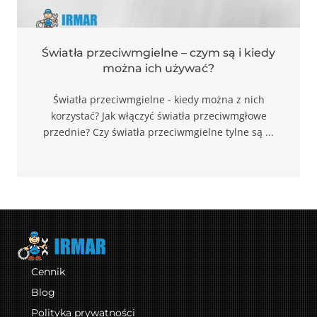
funkcjonalność
i strukturę
strony
internetowej,
Światła przeciwmgielne – czym są i kiedy
na podstawie
można ich używać?
tego, jak strona
jest używana.
Światła przeciwmgielne - kiedy można z nich
korzystać? Jak włączyć światła przeciwmgłowe
przednie? Czy światła przeciwmgielne tylne są ...
Doświadczenie
Aby nasza strona
internetowa
działała jak
najlepiej
podczas twojego
przejścia na nią.
Jeśli odrzucisz te
pliki cookie,
niektóre funkcje
znikną ze strony
Cennik
internetowej.
Blog
Polityka prywatności