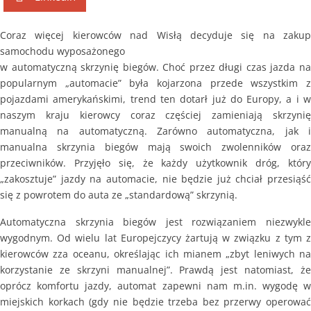
Coraz więcej kierowców nad Wisłą decyduje się na zakup
samochodu wyposażonego
w automatyczną skrzynię biegów. Choć przez długi czas jazda na
popularnym „automacie” była kojarzona przede wszystkim z
pojazdami amerykańskimi, trend ten dotarł już do Europy, a i w
naszym kraju kierowcy coraz częściej zamieniają skrzynię
manualną na automatyczną. Zarówno automatyczna, jak i
manualna skrzynia biegów mają swoich zwolenników oraz
przeciwników. Przyjęło się, że każdy użytkownik dróg, który
„zakosztuje” jazdy na automacie, nie będzie już chciał przesiąść
się z powrotem do auta ze „standardową” skrzynią.
Automatyczna skrzynia biegów jest rozwiązaniem niezwykle
wygodnym. Od wielu lat Europejczycy żartują w związku z tym z
kierowców zza oceanu, określając ich mianem „zbyt leniwych na
korzystanie ze skrzyni manualnej”. Prawdą jest natomiast, że
oprócz komfortu jazdy, automat zapewni nam m.in. wygodę w
miejskich korkach (gdy nie będzie trzeba bez przerwy operować