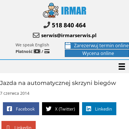
518 840 464
serwis@irmarserwis.pl
We speak English
Zarezerwuj termin online
Płatność
/
Wycena online
Jazda na automatycznej skrzyni biegów
7 czerwca 2014
Facebook
X (Twitter)
Linkedin
Linkedin