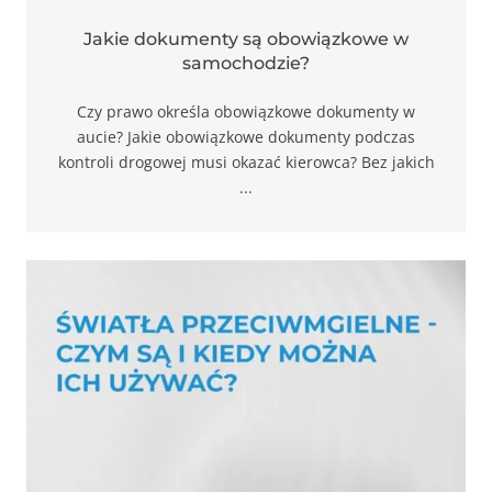
Jakie dokumenty są obowiązkowe w
samochodzie?
Czy prawo określa obowiązkowe dokumenty w
aucie? Jakie obowiązkowe dokumenty podczas
kontroli drogowej musi okazać kierowca? Bez jakich
...
Konieczne
Te pliki cookie
nie są
opcjonalne. Są
one potrzebne
do
funkcjonowania
strony
internetowej.
Statystyka
Abyśmy mogli
poprawić