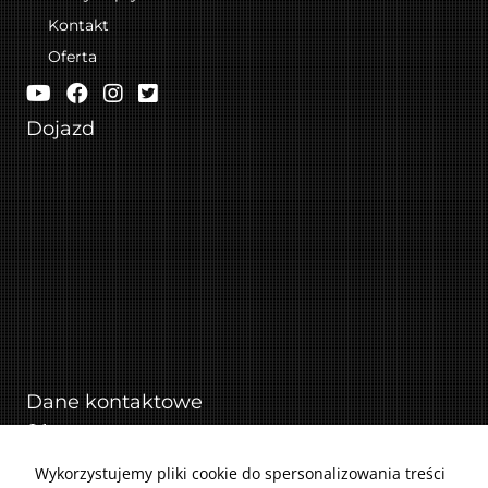
Marketing
Kontakt
Udostępniając
Oferta
swoje
zainteresowania i
IRMAR Serwis na YouTube
IRMAR Serwis na Facebooku
IRMAR Serwis na Instagramie
IRMAR Serwis na Twitterze
zachowania
Dojazd
podczas
odwiedzania naszej
strony, zwiększasz
szansę na
zobaczenie
spersonalizowanych
treści i ofert.
Dane kontaktowe
Adres: ul. Makuszyńskiego 19, 31-752 Kraków
Telefon: 518 840 464
Wykorzystujemy pliki cookie do spersonalizowania treści