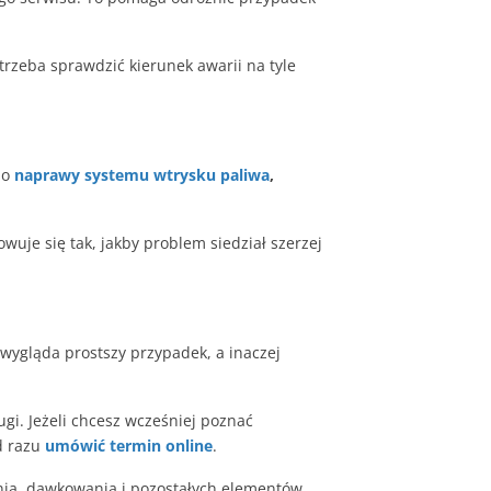
trzeba sprawdzić kierunek awarii na tyle
do
naprawy systemu wtrysku paliwa
,
uje się tak, jakby problem siedział szerzej
 wygląda prostszy przypadek, a inaczej
gi. Jeżeli chcesz wcześniej poznać
d razu
umówić termin online
.
enia, dawkowania i pozostałych elementów