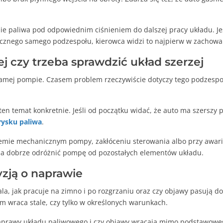
 paliwa pod odpowiednim ciśnieniem do dalszej pracy układu. Jeś
icznego samego podzespołu, kierowca widzi to najpierw w zachowan
czy trzeba sprawdzić układ szerzej
amej pompie. Czasem problem rzeczywiście dotyczy tego podzespoł
 ten temat konkretnie. Jeśli od początku widać, że auto ma szers
ysku paliwa
.
mie mechanicznym pompy, zakłóceniu sterowania albo przy awarii, 
ba dobrze odróżnić pompę od pozostałych elementów układu.
zją o naprawie
ala, jak pracuje na zimno i po rozgrzaniu oraz czy objawy pasują d
m wraca stale, czy tylko w określonych warunkach.
e naprawy układu paliwowego i czy objawy wracają mimo podstawow