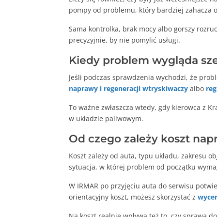
pompy od problemu, który bardziej zahacza o
Sama kontrolka, brak mocy albo gorszy rozruc
precyzyjnie, by nie pomylić usługi.
Kiedy problem wygląda sz
Jeśli podczas sprawdzenia wychodzi, że prob
naprawy i regeneracji wtryskiwaczy
albo
re
To ważne zwłaszcza wtedy, gdy kierowca z Kra
w układzie paliwowym.
Od czego zależy koszt na
Koszt zależy od auta, typu układu, zakresu ob
sytuacja, w której problem od początku wyma
W IRMAR po przyjęciu auta do serwisu potwie
orientacyjny koszt, możesz skorzystać z
wycen
Na koszt realnie wpływa też to, czy sprawa 