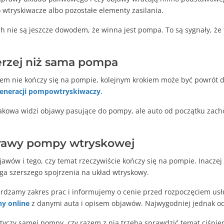
 wtryskiwacze albo pozostałe elementy zasilania.
h nie są jeszcze dowodem, że winna jest pompa. To są sygnały, że 
erzej niż sama pompa
lem nie kończy się na pompie, kolejnym krokiem może być powrót 
generacji pompowtryskiwaczy
.
kowa widzi objawy pasujące do pompy, ale auto od początku zachow
prawy pompy wtryskowej
jawów i tego, czy temat rzeczywiście kończy się na pompie. Inaczej
ga szerszego spojrzenia na układ wtryskowy.
rdzamy zakres prac i informujemy o cenie przed rozpoczęciem usłu
y online
z danymi auta i opisem objawów. Najwygodniej jednak o
dotyczy samej pompy, czy razem z nią trzeba sprawdzić temat ciśni