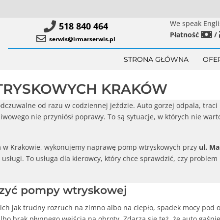
We speak Engl
518 840 464
Płatność
/
serwis@irmarserwis.pl
STRONA GŁÓWNA
OFE
TRYSKOWYCH KRAKÓW
czuwalne od razu w codziennej jeździe. Auto gorzej odpala, traci
iwowego nie przyniósł poprawy. To są sytuacje, w których nie war
m w Krakowie, wykonujemy naprawę pomp wtryskowych przy
ul. M
sługi. To usługa dla kierowcy, który chce sprawdzić, czy problem 
czyć pompy wtryskowej
ich jak trudny rozruch na zimno albo na ciepło, spadek mocy pod o
lbo brak płynnego wejścia na obroty. Zdarza się też, że auto gaś