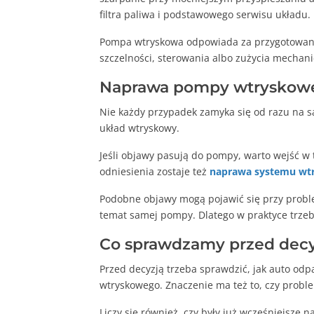
filtra paliwa i podstawowego serwisu układu.
Pompa wtryskowa odpowiada za przygotowanie
szczelności, sterowania albo zużycia mechan
Naprawa pompy wtryskowej 
Nie każdy przypadek zamyka się od razu na s
układ wtryskowy.
Jeśli objawy pasują do pompy, warto wejść w
odniesienia zostaje też
naprawa systemu wtr
Podobne objawy mogą pojawić się przy proble
temat samej pompy. Dlatego w praktyce trze
Co sprawdzamy przed decy
Przed decyzją trzeba sprawdzić, jak auto odp
wtryskowego. Znaczenie ma też to, czy proble
Liczy się również, czy były już wcześniejsz