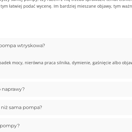
 tym łatwiej podać wycenę. Im bardziej mieszane objawy, tym ważn
a pompa wtryskowa?
padek mocy, nierówna praca silnika, dymienie, gaśnięcie albo obja
o naprawy?
j niż sama pompa?
y pompy?