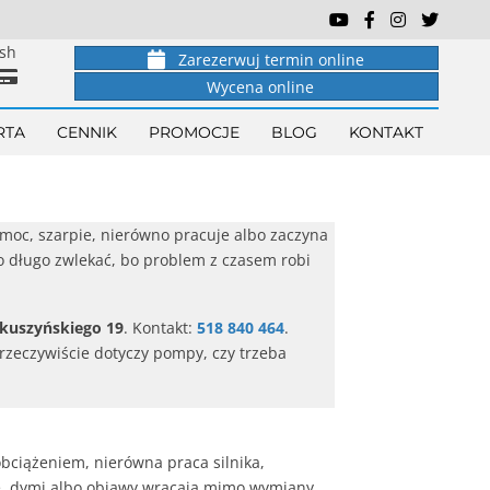
IRMAR Serwis na You
IRMAR Serwis na
IRMAR Serwis
IRMAR Se
ish
Zarezerwuj termin online
Wycena online
RTA
CENNIK
PROMOCJE
BLOG
KONTAKT
 moc, szarpie, nierówno pracuje albo zaczyna
to długo zwlekać, bo problem z czasem robi
akuszyńskiego 19
. Kontakt:
518 840 464
.
rzeczywiście dotyczy pompy, czy trzeba
bciążeniem, nierówna praca silnika,
nie, dymi albo objawy wracają mimo wymiany