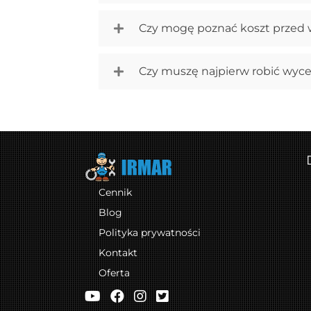
Czy mogę poznać koszt przed w
Czy muszę najpierw robić wyc
Cennik
Blog
Polityka prywatności
Kontakt
Oferta
IRMAR Serwis na YouTube
IRMAR Serwis na Facebooku
IRMAR Serwis na Instagramie
IRMAR Serwis na Twitterze