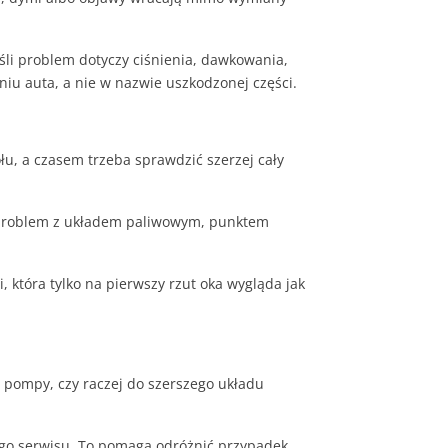
li problem dotyczy ciśnienia, dawkowania,
iu auta, a nie w nazwie uszkodzonej części.
u, a czasem trzeba sprawdzić szerzej cały
zy problem z układem paliwowym, punktem
która tylko na pierwszy rzut oka wygląda jak
o pompy, czy raczej do szerszego układu
ego serwisu. To pomaga odróżnić przypadek