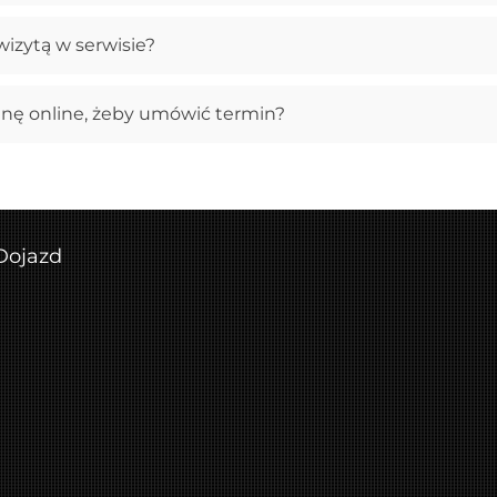
izytą w serwisie?
enę online, żeby umówić termin?
Dojazd